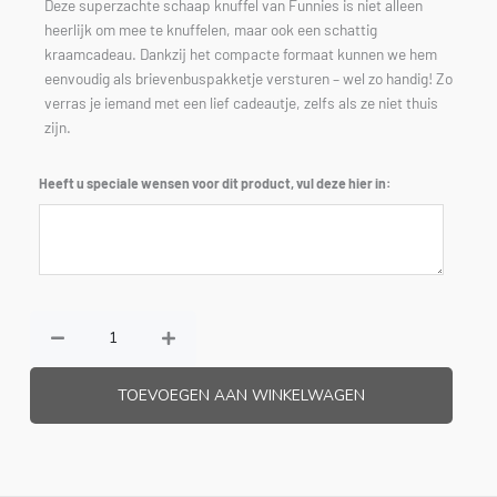
Deze superzachte schaap knuffel van Funnies is niet alleen
heerlijk om mee te knuffelen, maar ook een schattig
kraamcadeau. Dankzij het compacte formaat kunnen we hem
eenvoudig als brievenbuspakketje versturen – wel zo handig! Zo
verras je iemand met een lief cadeautje, zelfs als ze niet thuis
zijn.
Brievenbusknuffel
Heeft u speciale wensen voor dit product, vul deze hier in:
schaap
aantal
TOEVOEGEN AAN WINKELWAGEN